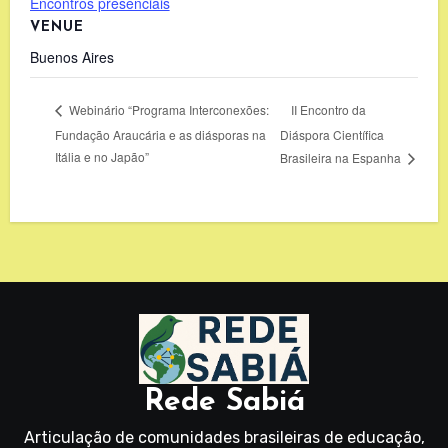
Encontros presenciais
VENUE
Buenos Aires
II Encontro da
Webinário “Programa Interconexões:
Fundação Araucária e as diásporas na
Diáspora Científica
Itália e no Japão”
Brasileira na Espanha
Rede Sabiá
Articulação de comunidades brasileiras de educação,