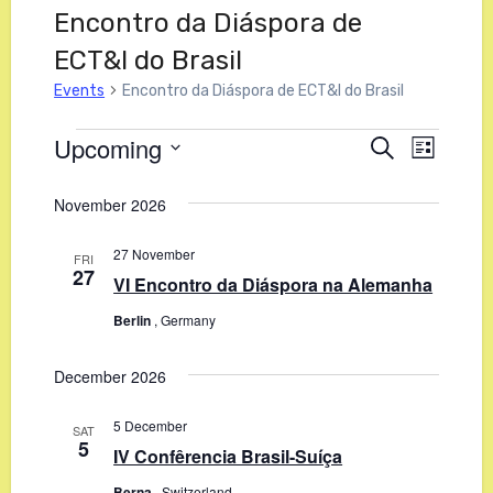
Encontro da Diáspora de
ECT&I do Brasil
Events
Encontro da Diáspora de ECT&I do Brasil
Upcoming
Events
Events
Search
Even
List
Select
View
Search
November 2026
date.
Navi
and
27 November
FRI
27
Views
VI Encontro da Diáspora na Alemanha
Berlin
, Germany
Navigat
December 2026
5 December
SAT
5
IV Confêrencia Brasil-Suíça
Berna
, Switzerland