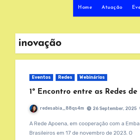
Home
Atuação
Ev
inovação
Eventos
Redes
Webinários
1º Encontro entre as Redes de 
redesabia_88qs4m
26 September, 2025
A Rede Apoena, em cooperação com a Embaixada do Brasil em Berlim, organizou o 1º Encontro entre Redes de Diásporas de Pesquisadores
Brasileiros em 17 de novembro de 2023. O